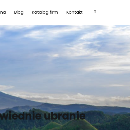
wna
Blog
Katalog firm
Kontakt
owiednie ubranie