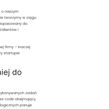
t o naszym
nie tworzymy w ciągu
y, dopasowany do
klientów i
j firmy – inaczej
zy startupie
iej do
 wykonywanych zadań.
ess code obejmujący
ologicznych panuje