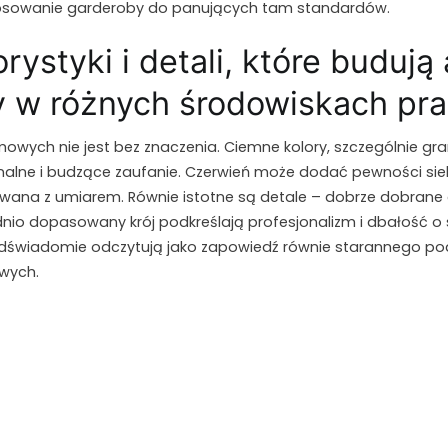
tosowanie garderoby do panujących tam standardów.
rystyki i detali, które budują
w różnych środowiskach pr
mowych nie jest bez znaczenia. Ciemne kolory, szczególnie gran
nalne i budzące zaufanie. Czerwień może dodać pewności si
sowana z umiarem. Równie istotne są detale – dobrze dobrane
io dopasowany krój podkreślają profesjonalizm i dbałość o sz
świadomie odczytują jako zapowiedź równie starannego po
wych.