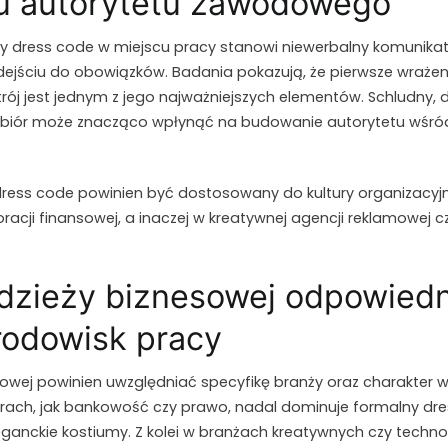
u autorytetu zawodowego
 dress code w miejscu pracy stanowi niewerbalny komunika
odejściu do obowiązków. Badania pokazują, że pierwsze wraże
 strój jest jednym z jego najważniejszych elementów. Schludn
ubiór może znacząco wpłynąć na budowanie autorytetu wśród 
ress code powinien być dostosowany do kultury organizacyjne
racji finansowej, a inaczej w kreatywnej agencji reklamowej c
dzieży biznesowej odpowiedn
rodowisk pracy
sowej powinien uwzględniać specyfikę branży oraz charakter
orach, jak bankowość czy prawo, nadal dominuje formalny dr
eleganckie kostiumy. Z kolei w branżach kreatywnych czy techn