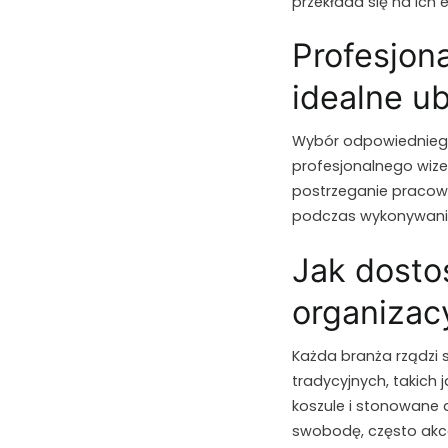
przekłada się na ich 
Profesjon
idealne u
Wybór odpowiedniego 
profesjonalnego wiz
postrzeganie pracown
podczas wykonywan
Jak dosto
organizacy
Każda branża rządzi 
tradycyjnych, takich 
koszule i stonowane 
swobodę, często akce