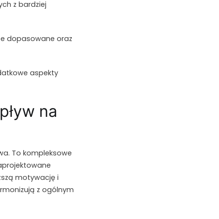
ch z bardziej
brze dopasowane oraz
datkowe aspekty
wpływ na
stwa. To kompleksowe
zaprojektowane
ższą motywację i
rmonizują z ogólnym