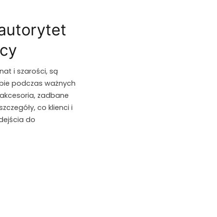
 autorytet
acy
at i szarości, są
ebie podczas ważnych
 akcesoria, zadbane
czegóły, co klienci i
dejścia do