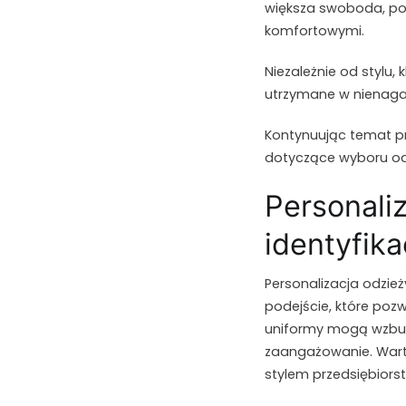
większa swoboda, po
komfortowymi.
Niezależnie od stylu, 
utrzymane w nienaga
Kontynuując temat p
dotyczące wyboru od
Personali
identyfika
Personalizacja odzie
podejście, które poz
uniformy mogą wzbudz
zaangażowanie. Wart
stylem przedsiębiors