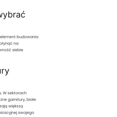
 wybrać
eż element budowania
płynąć na
wność siebie
ury
u. W sektorach
zne garnitury, białe
zają większą
nizacyjnej swojego