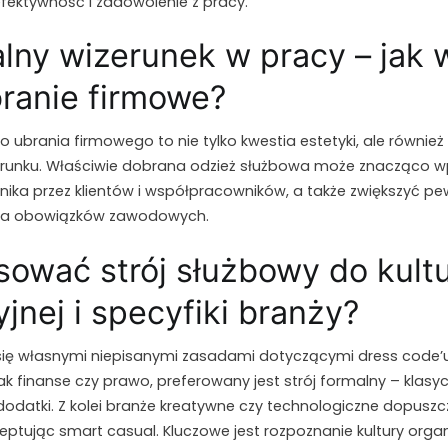
efektywność i zadowolenie z pracy.
alny wizerunek w pracy – jak
branie firmowe?
ubrania firmowego to nie tylko kwestia estetyki, ale równi
erunku. Właściwie dobrana odzież służbowa może znacząco w
ika przez klientów i współpracowników, a także zwiększyć pe
ia obowiązków zawodowych.
sować strój służbowy do kult
jnej i specyfiki branży?
się własnymi niepisanymi zasadami dotyczącymi dress code’
jak finanse czy prawo, preferowany jest strój formalny – klasyc
dodatki. Z kolei branże kreatywne czy technologiczne dopuszc
ptując smart casual. Kluczowe jest rozpoznanie kultury orga