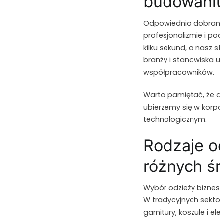
budowani
Odpowiednio dobrany
profesjonalizmie i p
kilku sekund, a nasz
branży i stanowiska 
współpracowników.
Warto pamiętać, że d
ubierzemy się w korpo
technologicznym.
Rodzaje o
różnych ś
Wybór odzieży bizne
W tradycyjnych sekt
garnitury, koszule i 