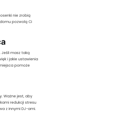
osenki nie zrobią
w domu pozwolą Ci
ca
 Jeśli masz taką
ęk i jakie ustawienia
w miejsca pomoże
y. Ważne jest, aby
kami redukcji stresu
wa z innymi DJ-ami.