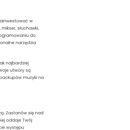
 zainwestować w
 mikser, słuchawki,
oprogramowaniu do
onalne narzędzia
k najbardziej
Twoje utwory są
u backupów muzyki na
zą. Zastanów się nad
iej oddaje Twój
kcie występu