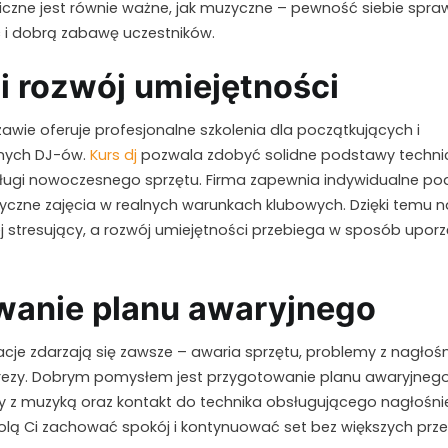
czne jest równie ważne, jak muzyczne – pewność siebie spraw
c i dobrą zabawę uczestników.
i rozwój umiejętności
awie oferuje profesjonalne szkolenia dla początkujących i
nych DJ-ów.
Kurs dj
pozwala zdobyć solidne podstawy technic
ługi nowoczesnego sprzętu. Firma zapewnia indywidualne po
tyczne zajęcia w realnych warunkach klubowych. Dzięki temu 
ej stresujący, a rozwój umiejętności przebiega w sposób upor
wanie planu awaryjnego
acje zdarzają się zawsze – awaria sprzętu, problemy z nagłoś
zy. Dobrym pomysłem jest przygotowanie planu awaryjnego
 z muzyką oraz kontakt do technika obsługującego nagłośni
lą Ci zachować spokój i kontynuować set bez większych prze