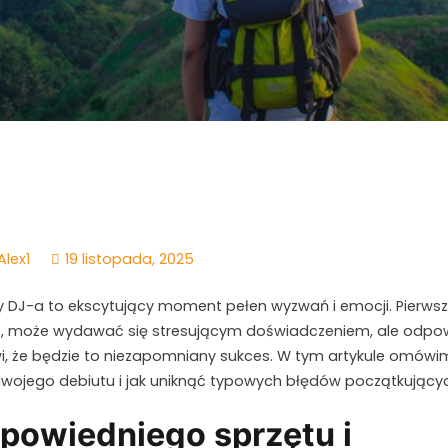
Alex1
19 listopada, 2025
y DJ-a to ekscytujący moment pełen wyzwań i emocji. Pierwsza
tą, może wydawać się stresującym doświadczeniem, ale odpo
, że będzie to niezapomniany sukces. W tym artykule omówimy
swojego debiutu i jak uniknąć typowych błędów początkujący
powiedniego sprzętu i