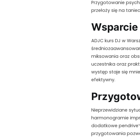
Przygotowanie psychi
przełoży się na tanie
Wsparcie 
ADJC kurs DJ w Warsz
średniozaawansowa
miksowania oraz obs
uczestnika oraz prak
występ staje się mni
efektywny.
Przygoto
Nieprzewidziane sytu
harmonogramie impre
dodatkowe pendrive’y
przygotowania pozwo