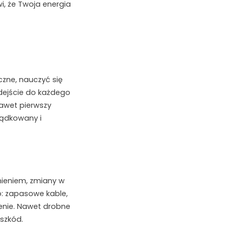
i, że Twoja energia
zne, nauczyć się
dejście do każdego
nawet pierwszy
ządkowany i
nieniem, zmiany w
: zapasowe kable,
enie. Nawet drobne
szkód.