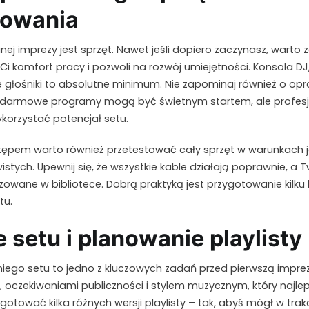
owania
ej imprezy jest sprzęt. Nawet jeśli dopiero zaczynasz, warto
 Ci komfort pracy i pozwoli na rozwój umiejętności. Konsola DJ,
bre głośniki to absolutne minimum. Nie zapominaj również o 
darmowe programy mogą być świetnym startem, ale profesj
ykorzystać potencjał setu.
ępem warto również przetestować cały sprzęt w warunkach ja
istych. Upewnij się, że wszystkie kable działają poprawnie, a 
owane w bibliotece. Dobrą praktyką jest przygotowanie kilk
tu.
 setu i planowanie playlisty
ego setu to jedno z kluczowych zadań przed pierwszą impre
 oczekiwaniami publiczności i stylem muzycznym, który najlep
gotować kilka różnych wersji playlisty – tak, abyś mógł w tra