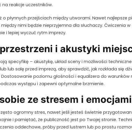
 na reakcje uczestników.
ż o płynnych przejściach między utworami. Nawet najlepsze pi
na między nimi będzie nieprzyjemna dla słuchaczy. Ćwiczenia 
e i lepiej wyczuć rytm imprezy.
przestrzeni i akustyki miejs
ją specyfikę – akustykę, układ sceny i możliwości techniczne.
ub lub salę przed imprezą, aby sprawdzić, jak rozkłada się dźwi
ć. Dostosowanie poziomu głośności i equalizera do warunkó
odczas występu i zapewni optymalne brzmienie.
sobie ze stresem i emocjami
zęsto ogromny stres, nawet jeśli jesteś świetnie przygotowan
jnie i pamiętać, że publiczność jest po Twojej stronie. Techni
czenia oddechowe, próby przed lustrem lub po prostu rozmo