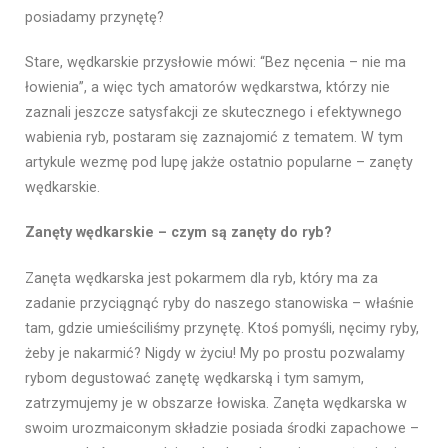
posiadamy
przynętę?
Stare, wędkarskie przysłowie mówi: “Bez nęcenia – nie ma
łowienia”, a więc tych amatorów wędkarstwa, którzy nie
zaznali jeszcze satysfakcji ze skutecznego i efektywnego
wabienia ryb, postaram się zaznajomić z tematem. W tym
artykule wezmę pod lupę jakże ostatnio popularne – zanęty
wędkarskie.
Zanęty wędkarskie – czym są zanęty do ryb?
Zanęta wędkarska jest pokarmem dla ryb, który ma za
zadanie przyciągnąć ryby do naszego stanowiska – właśnie
tam, gdzie umieściliśmy przynętę. Ktoś pomyśli, nęcimy ryby,
żeby je nakarmić? Nigdy w życiu! My po prostu pozwalamy
rybom degustować zanętę wędkarską i tym samym,
zatrzymujemy je w obszarze łowiska. Zanęta wędkarska w
swoim urozmaiconym składzie posiada środki zapachowe –