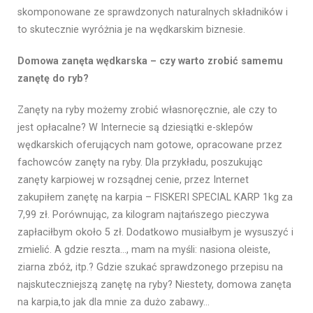
skomponowane ze sprawdzonych naturalnych składników i
to skutecznie wyróżnia je na wędkarskim biznesie.
Domowa zanęta wędkarska – czy warto zrobić samemu
zanętę do ryb?
Zanęty na ryby możemy zrobić własnoręcznie, ale czy to
jest opłacalne? W Internecie są dziesiątki e-sklepów
wędkarskich oferujących nam gotowe, opracowane przez
fachowców zanęty na ryby. Dla przykładu, poszukując
zanęty karpiowej w rozsądnej cenie, przez Internet
zakupiłem zanętę na karpia – FISKERI SPECIAL KARP 1kg za
7,99 zł. Porównując, za kilogram najtańszego pieczywa
zapłaciłbym około 5 zł. Dodatkowo musiałbym je wysuszyć i
zmielić. A gdzie reszta…, mam na myśli: nasiona oleiste,
ziarna zbóż, itp.? Gdzie szukać sprawdzonego przepisu na
najskuteczniejszą zanętę na ryby? Niestety, domowa zanęta
na karpia,to jak dla mnie za dużo zabawy…